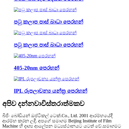
පටු කලාප පාස් බාධා පෙරහන්
පටු කලාප පාස් බාධා පෙරහන්
405-20nm පෙරහන්
IPL රූපලාවන්‍ය යන්ත්‍ර පෙරහන්
අපිව දන්නවා
විස්තරාත්මකව
බීජිං බෝඩියන් ඔප්ටිකල් ටෙක්.Co., Ltd. 2001 ආරම්භයේදී
ආරම්භ කරන ලදී. අපගේ සමාගම Beijing Institute of Film
Machine හි දෘශ්‍ය ආලේපන මධ්‍යස්ථානයට යටත් වේ.සමාගමට