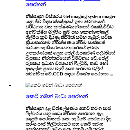
පෙරහන්
නිෂ්පාදන විස්තරය Gel imaging system imager
යනු ජීව විද්‍යා ක්ෂේත්‍රයේ ඉතා වේගයෙන්
වර්ධනය වන තාක්ෂණයන්ගෙන් එකකි.විවිධ
අන්වීක්ෂීය ශිල්පීය ක්‍රම සහ කොන්ෆෝකල්
ශිල්පීය ක්‍රම දියුණු කිරීමත් සමඟ ගැඹුරු පටක
ක්‍රියාකාරකම් නිරීක්ෂණය කිරීම සාක්ෂාත්
කරගත හැකිය.රසායනාගාරයේ අවශ්‍ය
උපකරණයක් ලෙස ජෙල් රූපකරණ පද්ධතියේ
රූපකය නිරන්තරයෙන් වර්ධනය වේ.ජෙල්
රූපකය ප්‍රධාන වශයෙන් ෆිල්ටර්, කාච හෝ
ආලෝක ප්‍රභව වැනි දෘශ්‍ය සංරචක වලින්
සමන්විත වේ.CCD සඳහා විශේෂ පෙරහන ...
කෙටි ගමන් බාධා පෙරහන්
නිෂ්පාදන දළ විශ්ලේෂණය කෙටි තරංග පාස්
ෆිල්ටරය යනු බාධා කිරීමේ පෙරහන තුළ
කැපුම් පෙරහනකි.කපා හැරීමේ පෙරහන දිගු
තරංග පාස් ෆිල්ටරයකට සහ කෙටි තරංග
පෙරහනකට බෙදා ඇත, එනම් යම් තරංග