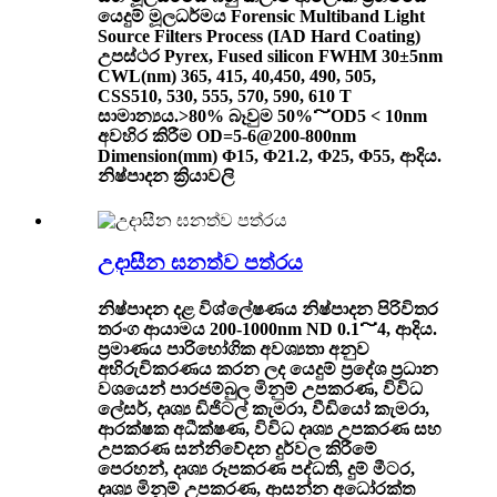
යෙදුම් මූලධර්මය Forensic Multiband Light
Source Filters Process (IAD Hard Coating)
උපස්ථර Pyrex, Fused silicon FWHM 30±5nm
CWL(nm) 365, 415, 40,450, 490, 505,
CSS510, 530, 555, 570, 590, 610 T
සාමාන්‍යය.>80% බෑවුම 50%～OD5 < 10nm
අවහිර කිරීම OD=5-6@200-800nm ​​
Dimension(mm) Φ15, Φ21.2, Φ25, Φ55, ආදිය.
නිෂ්පාදන ක්‍රියාවලි
උදාසීන ඝනත්ව පත්රය
නිෂ්පාදන දළ විශ්ලේෂණය නිෂ්පාදන පිරිවිතර
තරංග ආයාමය 200-1000nm ND 0.1～4, ආදිය.
ප්‍රමාණය පාරිභෝගික අවශ්‍යතා අනුව
අභිරුචිකරණය කරන ලද යෙදුම් ප්‍රදේශ ප්‍රධාන
වශයෙන් පාරජම්බුල මිනුම් උපකරණ, විවිධ
ලේසර්, දෘශ්‍ය ඩිජිටල් කැමරා, වීඩියෝ කැමරා,
ආරක්ෂක අධීක්ෂණ, විවිධ දෘශ්‍ය උපකරණ සහ
උපකරණ සන්නිවේදන දුර්වල කිරීමේ
පෙරහන්, දෘශ්‍ය රූපකරණ පද්ධති, දුම් මීටර,
දෘශ්‍ය මිනුම් උපකරණ, ආසන්න අධෝරක්ත