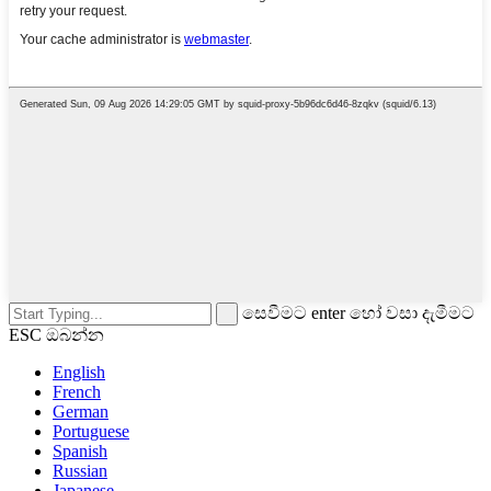
සෙවීමට enter හෝ වසා දැමීමට
ESC ඔබන්න
English
French
German
Portuguese
Spanish
Russian
Japanese