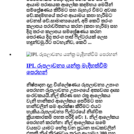
ආයාම පරාසයක ආලෝක කදම්භය මෙයින්
සම්ප්‍රේෂණය කිරීමට සහ බැහැර වීමට අවශ්‍ය
වේ.කදම්භයේ තරංග ආයාමය කපා හැරීමට
වෙනස් වේ.සාමාන්‍යයෙන්, අපි කෙටි තරංග
කලාපය පරාවර්තනය කරන (කපා හැරීම) සහ
දිගු තරංග කලාපය සම්ප්‍රේෂණය කරන
පෙරණය දිගු තරංග පාස් ෆිල්ටරයක් ​​ලෙස
හඳුන්වමු.ඊට පටහැනිව, කෙටි ...
IPL රූපලාවන්‍ය යන්ත්‍ර මැදිහත්වීම්
පෙරහන්
නිෂ්පාදන දළ විශ්ලේෂණය රූපලාවන්‍ය උපාංග
පෙරහන රූපලාවන්‍ය උපාංගයේ අත්‍යවශ්‍ය දෘශ්‍ය
සංරචකයයි.නිල් කිරණ සහ රතු ආලෝකය
වැනි හානිකර ආලෝකය පෙරීමට සහ
හානිවලින් සම ආරක්ෂා කිරීමට එයට
හැකිය.රූපලාවන්‍ය ෆිල්ටරයේ නිශ්චිත
ක්‍රියාකාරකම් පහත පරිදි වේ: 1. නිල් ආලෝකය
පෙරහන් කරන්න: නිල් ආලෝකය සමේ
වයසට යාමට හේතු වන ප්‍රධාන සාධකවලින්
එකකි.නිල් කිරණවල තරංග ආයාමය 380 සහ