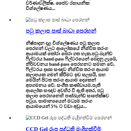
වර්ණාවලීක්ෂ, ජෛව රසායනික
විශ්ලේෂණය...
පටු කලාප පාස් බාධා පෙරහන්
නිෂ්පාදන දළ විශ්ලේෂණය පටු කලාප
පෙරහන් වලට ආලෝකයේ නිශ්චිත තරංග
ආයාමයක් තෝරා බේරා ගත හැක.පටු-බෑන්ඩ්
ෆිල්ටරය band-pass ෆිල්ටරයෙන් බෙදනු ලැබේ,
නිර්වචනය band-pass පෙරහනට සමාන වේ,
ෆිල්ටරය දෘශ්‍ය සංඥාව නිශ්චිත තරංග ආයාම
කලාපයක ගමන් කිරීමට ඉඩ සලසයි, සහ
මෙයින් පිටත තරංග ආයාම දෙකෙන්
අපගමනය වේ. සංගීත කණ්ඩායම.පැති
ආලෝක සංඥාව අවහිර වී ඇති අතර, පටු
කලාප පෙරහනෙහි පාස්බෑන්ඩ් සාපේක්ෂව
පටුය, සාමාන්‍යයෙන් මධ්‍යම තරංග
ආයාමයෙන් 5% ට වඩා අඩුය...
CCD Gel රූප පද්ධති මැදිහත්වීම්