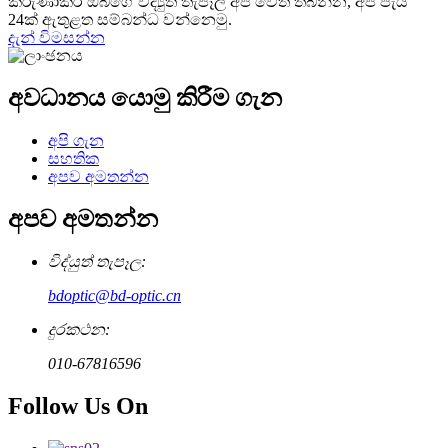
කරුණාකර ඔබගේ විද්‍යුත් තැපෑල අප වෙත තබන්න, අපි පැය
24ක් ඇතුළත සම්බන්ධ වන්නෙමු.
දැන් විමසන්න
අවධානය යොමු කිරීම ගැන
අපි ගැන
සහතික
අපව අමතන්න
අපව අමතන්න
විද්යුත් තැපෑල:
bdoptic@bd-optic.cn
දුරකථන:
010-67816596
Follow Us On