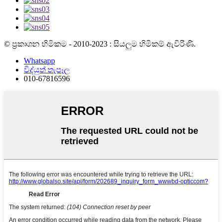
© ප්‍රකාශන හිමිකම - 2010-2023 : සියලුම හිමිකම් ඇවිරිණි.
Whatsapp
විද්යුත් තැපෑල
010-67816596