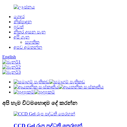
ගෙදර
නිෂ්පාදන
පුවත්
නිතර අසන පැන
අපි ගැන
සහතික
අපව අමතන්න
English
අපි හැම විටම
හොඳම දේ කරන්න
CCD Gel රූප පද්ධති පෙරහන්