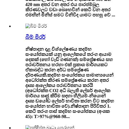
420 nm අතර වන අතර එය පාරජම්බුල
කිරණවලට වඩා බෙහෙවින් කෙටි වන අතර
එමඟින් මිනිස් සමට විනිවිද යාමට පහසු වේ ...
බීම් මිරර්
නිෂ්පාදන දළ විශ්ලේෂණය කදම්භ
සංයෝජකයක් යනු ආලෝකයේ තරංග ආයාම
දෙකක් (හෝ වැඩි ගණනක්) සම්ප්‍රේෂණය සහ
පරාවර්තනය හරහා එක් ප්‍රකාශ මාර්ගයකට
ඒකාබද්ධ කරන අර්ධ සම්ප්‍රේෂණ
දර්පණයකි.කදම්භ සංයෝජකය සාමාන්‍යයෙන්
අධෝරක්ත කිරණ සම්ප්‍රේෂණය කරන අතර
දෘශ්‍ය ආලෝකය පරාවර්තනය කරයි
(අධෝරක්ත CO2 අධි බලැති ලේසර් ආලෝක
මාර්ගය සෘජු කිරීම සඳහා හීලියම්-නියොන්
දෘශ්‍ය ඩයෝඩ ලේසර් භාවිතා කරන විට කදම්භ
සංයෝජන භාවිතා වේ).නිෂ්පාදන පිරිවිතර 1.
කෙටි තරංග පාස් කදම්භ සංයෝජකය (අංශක
45): T>97%@960-98...