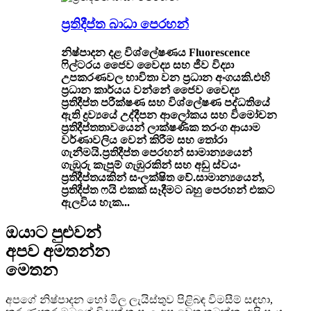
ප්‍රතිදීප්ත බාධා පෙරහන්
නිෂ්පාදන දළ විශ්ලේෂණය Fluorescence
ෆිල්ටරය ජෛව වෛද්‍ය සහ ජීව විද්‍යා
උපකරණවල භාවිතා වන ප්‍රධාන අංගයකි.එහි
ප්‍රධාන කාර්යය වන්නේ ජෛව වෛද්‍ය
ප්‍රතිදීප්ත පරීක්ෂණ සහ විශ්ලේෂණ පද්ධතියේ
ඇති ද්‍රව්‍යයේ උද්දීපන ආලෝකය සහ විමෝචන
ප්‍රතිදීප්තතාවයෙන් ලාක්ෂණික තරංග ආයාම
වර්ණාවලිය වෙන් කිරීම සහ තෝරා
ගැනීමයි.ප්‍රතිදීප්ත පෙරහන් සාමාන්‍යයෙන්
ගැඹුරු කැපුම් ගැඹුරකින් සහ අඩු ස්වයං
ප්‍රතිදීප්තයකින් සංලක්ෂිත වේ.සාමාන්‍යයෙන්,
ප්‍රතිදීප්ත ෆයි එකක් සෑදීමට බහු පෙරහන් එකට
ඇලවිය හැක...
ඔයාට පුළුවන්
අපව අමතන්න
මෙතන
අපගේ නිෂ්පාදන හෝ මිල ලැයිස්තුව පිළිබඳ විමසීම් සඳහා,