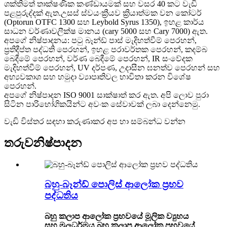
ශක්තිමත් තාක්ෂණික කණ්ඩායමක් සහ වසර 40 කට වැඩි
පළපුරුද්දක් ඇත.උසස් ස්වයංක්‍රීයව ක්‍රියාත්මක වන කෝටර්
(Optorun OTFC 1300 සහ Leybold Syrus 1350), ඉහළ කාර්ය
සාධන වර්ණාවලීක්ෂ මානය (cary 5000 සහ Cary 7000) ඇත.
අපගේ නිෂ්පාදනය: පටු බෑන්ඩ් පාස් මැදිහත්වීම් පෙරහන්,
ප්‍රතිදීප්ත පද්ධති පෙරහන්, ඉහළ පරාවර්තක පෙරහන්, කදම්බ
බෙදීමේ පෙරහන්, වර්ණ බෙදීමේ පෙරහන්, IR සංවේදක
මැදිහත්වීම් පෙරහන්, UV දර්පණ, උදාසීන ඝනත්ව පෙරහන් සහ
අභ්‍යවකාශ සහ හමුදා ව්‍යාපෘතිවල භාවිතා කරන විශේෂ
පෙරහන්.
අපගේ නිෂ්පාදන ISO 9001 සාක්ෂාත් කර ඇත. අපි ලොව පුරා
සිටින පාරිභෝගිකයින්ට අවංක සේවාවක් ලබා දෙන්නෙමු.
වැඩි විස්තර සඳහා කරුණාකර අප හා සම්බන්ධ වන්න
තරුව
නිෂ්පාදන
බහු-බෑන්ඩ් පොලිස් ආලෝක ප්‍රභව
පද්ධතිය
බහු කලාප ආලෝක ප්‍රභවයේ මූලික ව්‍යුහය
සහ මූලධර්මය බහු කලාප ආලෝක ප්‍රභවයේ