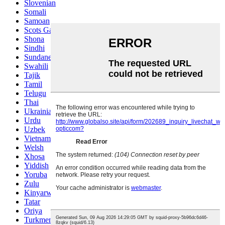
Slovenian
Somali
Samoan
Scots Gaelic
Shona
Sindhi
Sundanese
Swahili
Tajik
Tamil
Telugu
Thai
Ukrainian
Urdu
Uzbek
Vietnamese
Welsh
Xhosa
Yiddish
Yoruba
Zulu
Kinyarwanda
Tatar
Oriya
Turkmen