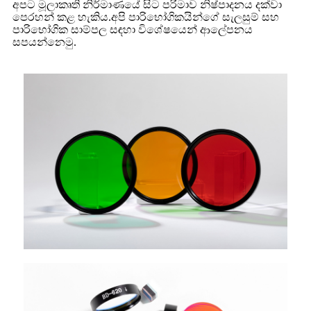
අපට මූලාකෘති නිර්මාණයේ සිට පරිමාව නිෂ්පාදනය දක්වා
පෙරහන් කළ හැකිය.අපි පාරිභෝගිකයින්ගේ සැලසුම් සහ
පාරිභෝගික සාම්පල සඳහා විශේෂයෙන් ආලේපනය
සපයන්නෙමු.