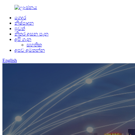
ගෙදර
නිෂ්පාදන
පුවත්
නිතර අසන පැන
අපි ගැන
සහතික
අපව අමතන්න
English