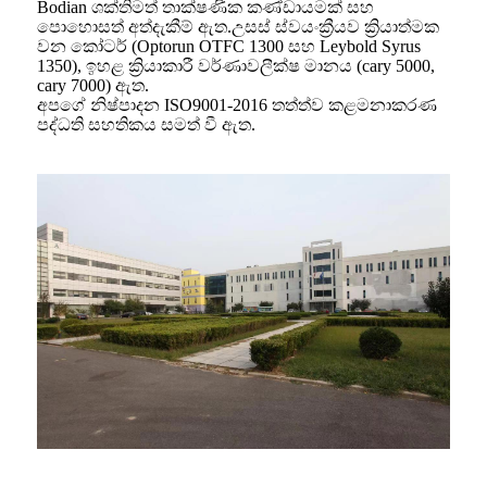
Bodian ශක්තිමත් තාක්ෂණික කණ්ඩායමක් සහ
පොහොසත් අත්දැකීම් ඇත.උසස් ස්වයංක්‍රීයව ක්‍රියාත්මක
වන කෝටර් (Optorun OTFC 1300 සහ Leybold Syrus
1350), ඉහළ ක්‍රියාකාරී වර්ණාවලීක්ෂ මානය (cary 5000,
cary 7000) ඇත.
අපගේ නිෂ්පාදන ISO9001-2016 තත්ත්ව කළමනාකරණ
පද්ධති සහතිකය සමත් වී ඇත.