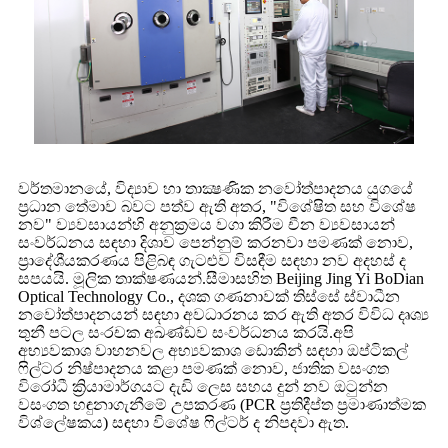
වර්තමානයේ, විද්‍යාව හා තාක්‍ෂණික නවෝත්පාදනය යුගයේ
ප්‍රධාන තේමාව බවට පත්ව ඇති අතර, "විශේෂිත සහ විශේෂ
නව" ව්‍යවසායන්හි අනුක්‍රමය වගා කිරීම චීන ව්‍යවසායන්
සංවර්ධනය සඳහා දිශාව පෙන්නුම් කරනවා පමණක් නොව,
ප්‍රාදේශීයකරණය පිළිබඳ ගැටළුව විසඳීම සඳහා නව අදහස් ද
සපයයි. මූලික තාක්ෂණයන්.සීමාසහිත Beijing Jing Yi BoDian
Optical Technology Co., දශක ගණනාවක් තිස්සේ ස්වාධීන
නවෝත්පාදනයන් සඳහා අවධාරනය කර ඇති අතර විවිධ දෘශ්‍ය
තුනී පටල සංරචක අඛණ්ඩව සංවර්ධනය කරයි.අපි
අභ්‍යවකාශ වාහනවල අභ්‍යවකාශ ඩොකින් සඳහා ඔප්ටිකල්
ෆිල්ටර නිෂ්පාදනය කළා පමණක් නොව, ජාතික වසංගත
විරෝධී ක්‍රියාමාර්ගයට දැඩි ලෙස සහය දුන් නව ඔටුන්න
වසංගත හඳුනාගැනීමේ උපකරණ (PCR ප්‍රතිදීප්ත ප්‍රමාණාත්මක
විශ්ලේෂකය) සඳහා විශේෂ ෆිල්ටර් ද නිපදවා ඇත.