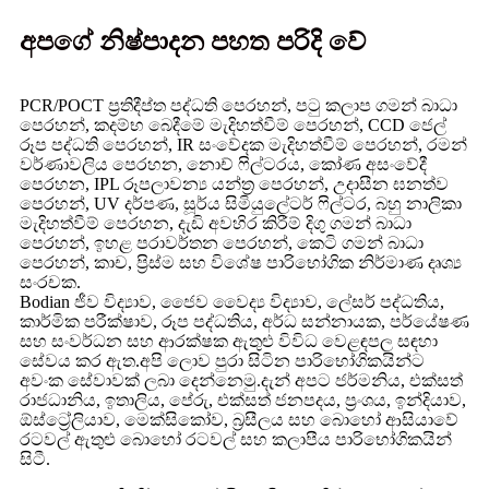
අපගේ නිෂ්පාදන පහත පරිදි වේ
PCR/POCT ප්‍රතිදීප්ත පද්ධති පෙරහන්, පටු කලාප ගමන් බාධා
පෙරහන්, කදම්භ බෙදීමේ මැදිහත්වීම් පෙරහන්, CCD ජෙල්
රූප පද්ධති පෙරහන්, IR සංවේදක මැදිහත්වීම් පෙරහන්, රමන්
වර්ණාවලිය පෙරහන, නොච් ෆිල්ටරය, කෝණ අසංවේදී
පෙරහන, IPL රූපලාවන්‍ය යන්ත්‍ර පෙරහන්, උදාසීන ඝනත්ව
පෙරහන්, UV දර්පණ, සූර්ය සිමියුලේටර් ෆිල්ටර, බහු නාලිකා
මැදිහත්වීම් පෙරහන, දැඩි අවහිර කිරීම් දිගු ගමන් බාධා
පෙරහන්, ඉහළ පරාවර්තන පෙරහන්, කෙටි ගමන් බාධා
පෙරහන්, කාච, ප්‍රිස්ම සහ විශේෂ පාරිභෝගික නිර්මාණ දෘශ්‍ය
සංරචක.
Bodian ජීව විද්‍යාව, ජෛව වෛද්‍ය විද්‍යාව, ලේසර් පද්ධතිය,
කාර්මික පරීක්ෂාව, රූප පද්ධතිය, අර්ධ සන්නායක, පර්යේෂණ
සහ සංවර්ධන සහ ආරක්ෂක ඇතුළු විවිධ වෙළඳපල සඳහා
සේවය කර ඇත.අපි ලොව පුරා සිටින පාරිභෝගිකයින්ට
අවංක සේවාවක් ලබා දෙන්නෙමු.දැන් අපට ජර්මනිය, එක්සත්
රාජධානිය, ඉතාලිය, පේරු, එක්සත් ජනපදය, ප්‍රංශය, ඉන්දියාව,
ඕස්ට්‍රේලියාව, මෙක්සිකෝව, බ්‍රසීලය සහ බොහෝ ආසියාවේ
රටවල් ඇතුළු බොහෝ රටවල් සහ කලාපීය පාරිභෝගිකයින්
සිටී.