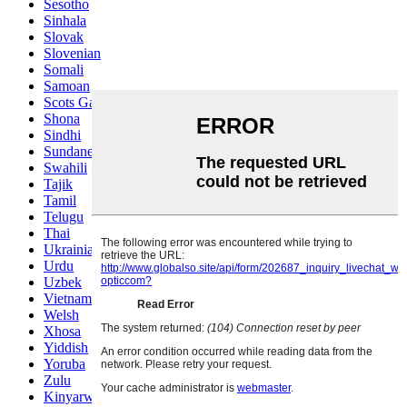
Sesotho
Sinhala
Slovak
Slovenian
Somali
Samoan
Scots Gaelic
Shona
Sindhi
Sundanese
Swahili
Tajik
Tamil
Telugu
Thai
Ukrainian
Urdu
Uzbek
Vietnamese
Welsh
Xhosa
Yiddish
Yoruba
Zulu
Kinyarwanda