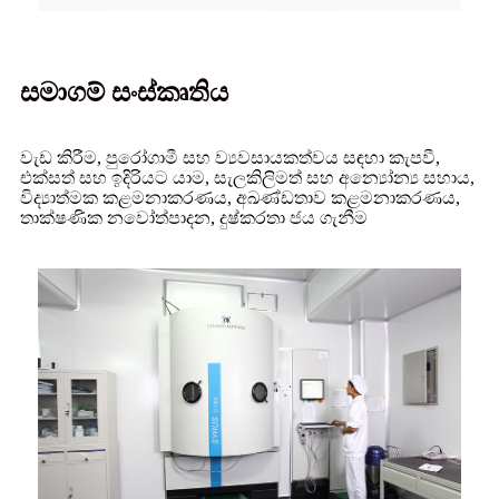
සමාගම් සංස්කෘතිය
වැඩ කිරීම, පුරෝගාමී සහ ව්‍යවසායකත්වය සඳහා කැපවී,
එක්සත් සහ ඉදිරියට යාම, සැලකිලිමත් සහ අන්‍යෝන්‍ය සහාය,
විද්‍යාත්මක කළමනාකරණය, අඛණ්ඩතාව කළමනාකරණය,
තාක්ෂණික නවෝත්පාදන, දුෂ්කරතා ජය ගැනීම