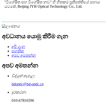
"විශේෂිත සහ විශේෂිත නව" හි හිතකර ප්‍රතිපත්තියේ සහාය
යටතේ, Beijing JYB Optical Technology Co., Ltd.
අවධානය යොමු කිරීම ගැන
අපි ගැන
සහතික
අපව අමතන්න
අපව අමතන්න
විද්යුත් තැපෑල:
bdoptic@bd-optic.cn
දුරකථන:
010-67816596