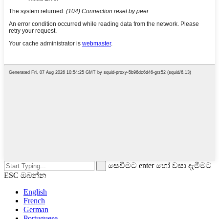
සෙවීමට enter හෝ වසා දැමීමට
ESC ඔබන්න
English
French
German
Portuguese