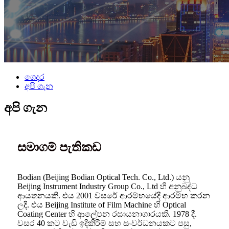
ගෙදර
අපි ගැන
අපි ගැන
සමාගම් පැතිකඩ
Bodian (Beijing Bodian Optical Tech. Co., Ltd.) යනු
Beijing Instrument Industry Group Co., Ltd හි අනුබද්ධ
ආයතනයකි. එය 2001 වසරේ ආරම්භයේදී ආරම්භ කරන
ලදී. එය Beijing Institute of Film Machine හි Optical
Coating Center හි ආලේපන රසායනාගාරයකි. 1978 දී.
වසර 40 කට වැඩි ඉදිකිරීම් සහ සංවර්ධනයකට පසු,