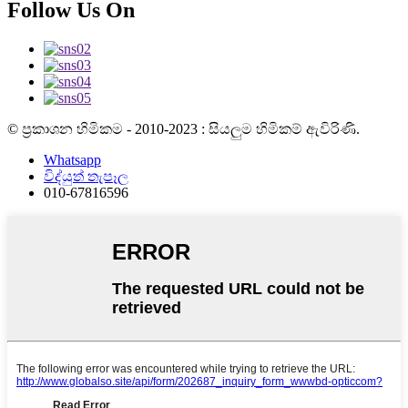
Follow Us On
© ප්‍රකාශන හිමිකම - 2010-2023 : සියලුම හිමිකම් ඇවිරිණි.
Whatsapp
විද්යුත් තැපෑල
010-67816596