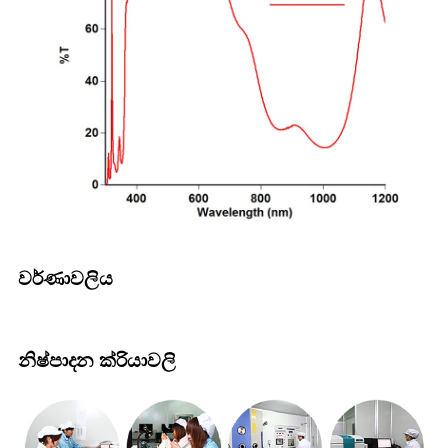
වර්ණාවලිය
නිෂ්පාදන ක්රියාවලි