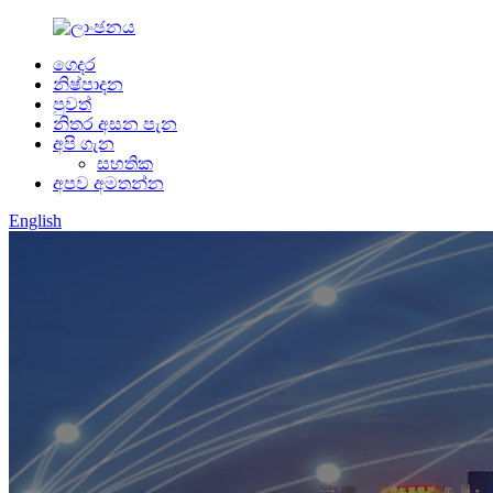
ගෙදර
නිෂ්පාදන
පුවත්
නිතර අසන පැන
අපි ගැන
සහතික
අපව අමතන්න
English