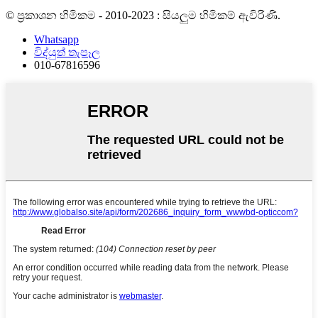
© ප්‍රකාශන හිමිකම - 2010-2023 : සියලුම හිමිකම් ඇවිරිණි.
Whatsapp
විද්යුත් තැපෑල
010-67816596