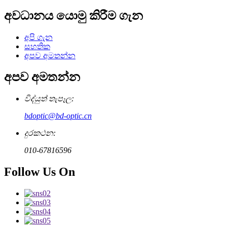
අවධානය යොමු කිරීම ගැන
අපි ගැන
සහතික
අපව අමතන්න
අපව අමතන්න
විද්යුත් තැපෑල:
bdoptic@bd-optic.cn
දුරකථන:
010-67816596
Follow Us On