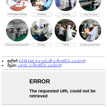
කලින්:
CCD Gel රූප පද්ධති මැදිහත්වීම් පෙරහන්
ඊළඟ:
නොච් මැදිහත්වීම් පෙරහන්