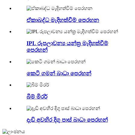
ඒකාබද්ධ මැදිහත්වීම් පෙරහන
IPL රූපලාවන්‍ය යන්ත්‍ර මැදිහත්වීම්
පෙරහන්
කෙටි ගමන් බාධා පෙරහන්
බීම් මිරර්
දැඩි අවහිර දිගු පාස් බාධා පෙරහන්