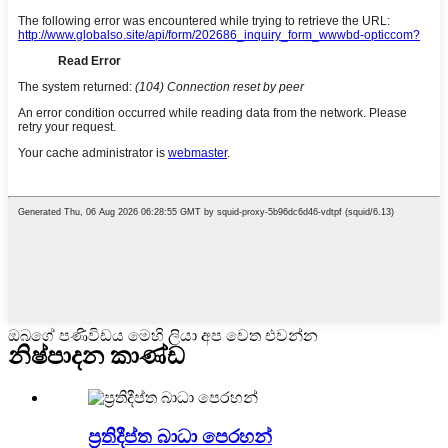
ඔබගේ පණිවිඩය මෙහි ලියා අප වෙත එවන්න
නිෂ්පාදන කාණ්ඩ
ප්‍රතිදීප්ත බාධා පෙරහන්