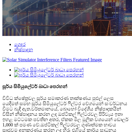
ගෙදර
නිෂ්පාදන
සූර්ය සිමියුලේටර් බාධා පෙරහන්
විවිධ ක්ෂේත්‍රවල සූර්ය සමාකරණ තාක්ෂණය පුළුල් ලෙස
යෙදීමත් සමඟ සූර්ය සිමියුලේටර් ෆිල්ටර වේගයෙන් සංවර්ධනය
වීමට බැඳී ඇත.වර්තමානයේ, බොහෝ විදේශීය නිෂ්පාදකයින්
විසින් නිෂ්පාදනය කරන ලද ඔප්ටිකල් ෆිල්ටරවල පිරිවැය ඉතා
ඉහළ මට්ටමක පවතින අතර, ඒකක මිල මූලික වශයෙන් ඩොලර්
1,000 ක් පමණ වේ.ඔප්ටිකල් ෆිල්ටරවල ගුණාත්මක භාවය
සෘජුවම අනුකරණය කරන ලද හිරු එළියේ කාර්ය සාධනය