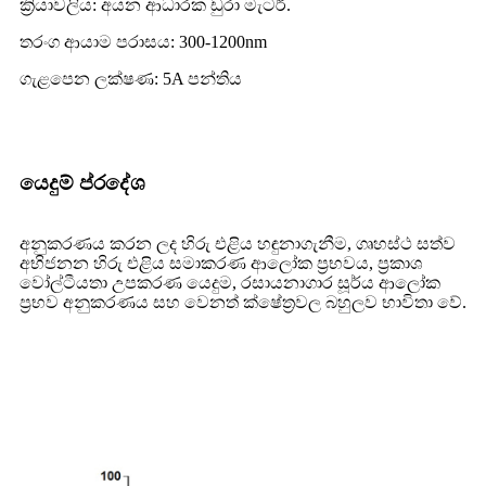
ක්‍රියාවලිය: අයන ආධාරක ඩුරා මැටර්.
තරංග ආයාම පරාසය: 300-1200nm
ගැළපෙන ලක්ෂණ: 5A පන්තිය
යෙදුම් ප්රදේශ
අනුකරණය කරන ලද හිරු එළිය හඳුනාගැනීම, ගෘහස්ථ සත්ව
අභිජනන හිරු එළිය සමාකරණ ආලෝක ප්‍රභවය, ප්‍රකාශ
වෝල්ටීයතා උපකරණ යෙදුම, රසායනාගාර සූර්ය ආලෝක
ප්‍රභව අනුකරණය සහ වෙනත් ක්ෂේත්‍රවල බහුලව භාවිතා වේ.