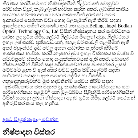
තීරණය කරයි.සමහර නිෂ්පාදකයින් ෆිල්ටරයක් ​​වෙනුවට
පරිවාරක වීදුරු කැබැල්ලක් භාවිතා කරන අතර, ලබාගත් කාර්ය
සාධනය සම්මත අගයට වඩා බෙහෙවින් දුරස් වේ.මෙම
ආකාරයේ පෙරහන වඩා හොඳ බලපෑමක් ඇති කිරීම සඳහා
ආලේපනය මගින් අවබෝධ කර ගත යුතුය.Beijing Jingyi Bodian
Optical Technology Co., Ltd විසින් නිෂ්පාදනය කර සංවර්ධනය
කරන ලද සූර්ය සිමියුලේටර් ෆිල්ටරය මිලෙන් අඩුය.ෆිල්ටරයට
ඉහළ උෂ්ණත්ව ප්‍රතිරෝධයක්, ඉහළ වර්ණාවලි ගැලපීමක් ඇති
අතර බහු-ස්ථර දෘඩ පටල අයන ආධාරක තැන්පත් කිරීමේ
තාක්ෂණය භාවිතා කරයි.නැනෝ ද්‍රව්‍ය ඉහළ රික්තකයක වාෂ්ප වී
යයි.චිත්‍රපට ස්තරය හොඳ සංයුක්තතාවයක් ඇති අතර, බොහෝ
නිෂ්පාදකයින් විසින් සෘජු පරීක්ෂාවෙන් පසු ජාත්‍යන්තර උසස්
මට්ටමට ළඟා වී ඇති අතර විවිධ සූර්ය සිමියුලේටර් සඳහා
සාර්ථකව යොදවා ඇත.සමාගම දේශීය හා විදේශීය
ගනුදෙනුකරුවන්ට මුළු හදවතින්ම සේවය කිරීම සඳහා
"අඛණ්ඩතාවය මත පදනම් වූ, තාක්ෂණික නවෝත්පාදනය සහ
පාරිභෝගිකයා පළමුව" යන මූලධර්මය පිළිපදියි.පාරිභෝගිකයින්
විසින් සපයනු ලබන නිෂ්පාදන අනුව සූර්ය සිමියුලේටර් පෙරහන්
අභිරුචිකරණය කළ හැකිය.
අපට විද්‍යුත් තැපෑල එවන්න
නිෂ්පාදන විස්තර