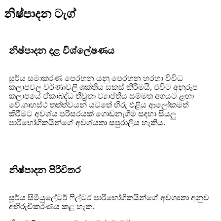
නිෂ්පාදන ටැග්
නිෂ්පාදන දළ විශ්ලේෂණය
සූර්ය සමාකරණ පෙරහන යනු පෙරහන හරහා විවිධ
කලාපවල වර්ණාවලි ශක්තිය සකස් කිරීමයි, එවිට අනුරූප
කලාපයේ ඒකාබද්ධ තීව්‍රතා ව්‍යාප්තිය සම්මත අගයට ළඟා
වේ.ගෘහස්ථ තත්ත්වයන් යටතේ හිරු එළිය ආලෝකමත්
කිරීමට අවශ්ය පරිසරයක් ගොඩනැගීම සඳහා සියලු
පාරිභෝගිකයින්ගේ අවශ්යතා සපුරාලිය හැකිය.
නිෂ්පාදන පිරිවිතර
සූර්ය සිමියුලේටර් ෆිල්ටර පාරිභෝගිකයින්ගේ අවශ්‍යතා අනුව
අභිරුචිකරණය කළ හැක.